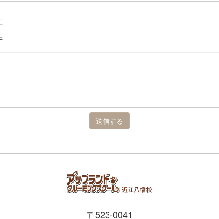
性
性
送信する
〒523-0041